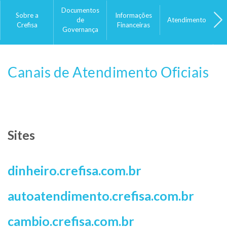
Documentos
I
Sobre a
Informações
de
Atendimento
Crefisa
Financeiras
Governança
Canais de Atendimento Oficiais
Sites
dinheiro.crefisa.com.br
autoatendimento.crefisa.com.br
cambio.crefisa.com.br