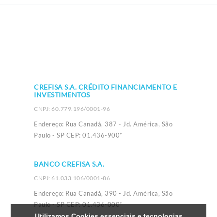
CREFISA S.A. CRÉDITO FINANCIAMENTO E
INVESTIMENTOS
CNPJ: 60.779.196/0001-96
Endereço: Rua Canadá, 387 - Jd. América, São
Paulo - SP CEP: 01.436-900*
BANCO CREFISA S.A.
CNPJ: 61.033.106/0001-86
Endereço: Rua Canadá, 390 - Jd. América, São
Paulo - SP CEP: 01.436-000*
Utilizamos Cookies essenciais e tecnologias