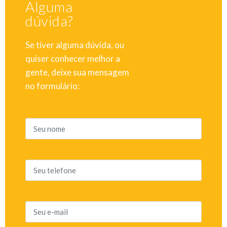
Alguma
dúvida?
Se tiver alguma dúvida, ou
quiser conhecer melhor a
gente, deixe sua mensagem
no formulário: