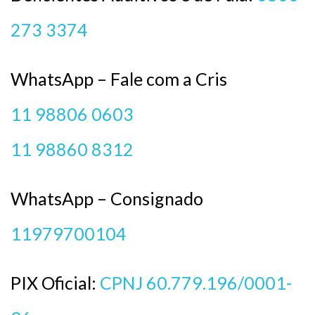
273 3374
WhatsApp – Fale com a Cris
11 98806 0603
11 98860 8312
WhatsApp – Consignado
11979700104
PIX Oficial:
CPNJ 60.779.196/0001-