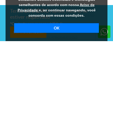
semelhantes de acordo com nossa
Aviso de
*Nesses endereços, não há atendimento a
Tenha
DINHEIRO
rápido, mesmo se
Privacidade
e, ao continuar navegando, você
clientes. Encontre nossos Pontos de Atendimento
concorda com essas condições.
estiver negativado
abaixo:
*
Contrate com responsabilidade
OK
CONTRATE AGORA
PONTOS DE ATENDIMENTO OLD