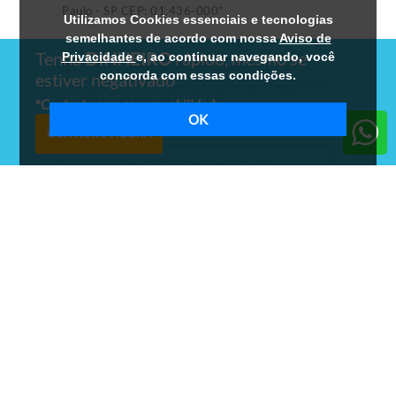
Paulo - SP CEP: 01.436-000*
Utilizamos Cookies essenciais e tecnologias
semelhantes de acordo com nossa
Aviso de
Tenha
DINHEIRO
rápido, mesmo se
Privacidade
e, ao continuar navegando, você
*Nesses endereços, não há atendimento a
concorda com essas condições.
estiver negativado
clientes. Encontre nossos Pontos de Atendimento
*
Contrate com responsabilidade
abaixo:
OK
CONTRATE AGORA
PONTOS DE ATENDIMENTO OLD