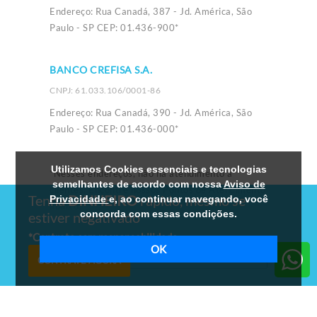
Endereço: Rua Canadá, 387 - Jd. América, São
Paulo - SP CEP: 01.436-900*
BANCO CREFISA S.A.
CNPJ: 61.033.106/0001-86
Endereço: Rua Canadá, 390 - Jd. América, São
Paulo - SP CEP: 01.436-000*
Utilizamos Cookies essenciais e tecnologias
*Nesses endereços, não há atendimento a
semelhantes de acordo com nossa
Aviso de
clientes. Encontre nossos Pontos de Atendimento
Tenha
DINHEIRO
rápido, mesmo se
Privacidade
e, ao continuar navegando, você
abaixo:
concorda com essas condições.
estiver negativado
*
Contrate com responsabilidade
OK
PONTOS DE ATENDIMENTO OLD
CONTRATE AGORA