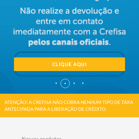
SAIBA MAIS
CANAIS OFICIAIS
CLIQUE AQUI
SAIBA MAIS
ATENÇÃO! A CREFISA NÃO COBRA NENHUM TIPO DE TAXA
ANTECIPADA PARA A LIBERAÇÃO DE CRÉDITO.
Nossos produtos